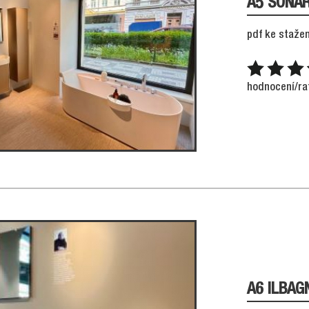
A5 SONA
pdf ke stažen
hodnocení/ra
A6 ILBAG