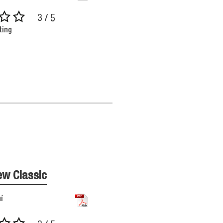
3 / 5
ting
ew Classic
í