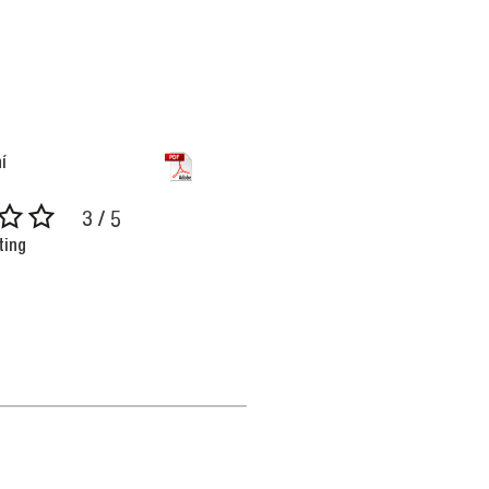
í
3 / 5
ting