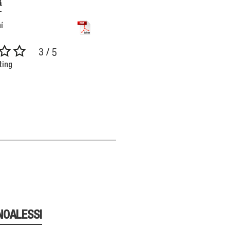
R
í
3 / 5
ting
NOALESSI