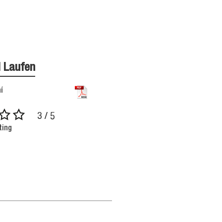
l Laufen
í
3 / 5
ting