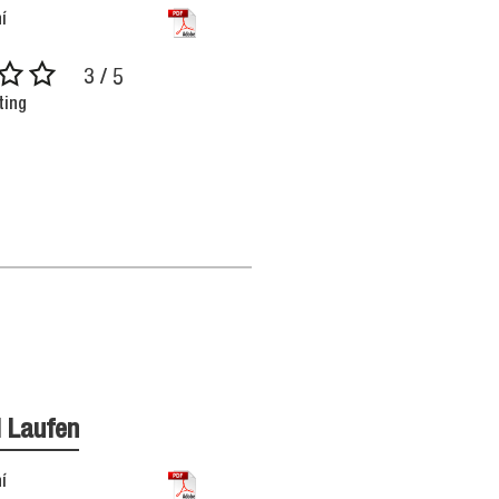
í
3 / 5
ting
l Laufen
í