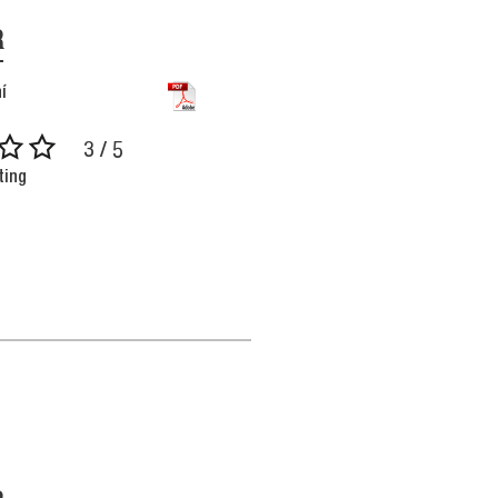
R
í
3 / 5
ting