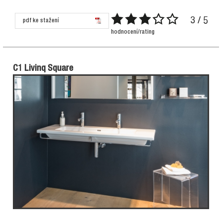
3 / 5
pdf ke stažení
hodnocení/rating
C1 Livinq Square