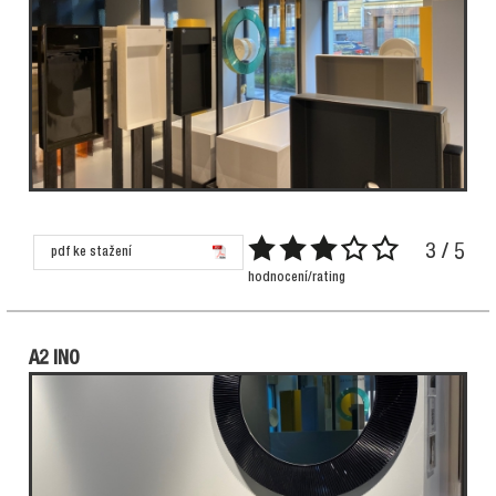
3 / 5
pdf ke stažení
hodnocení/rating
A2 INO