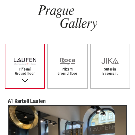
Přízemí
Přízemí
Suterén
Ground floor
Ground floor
Basement
A1 Kartell Laufen