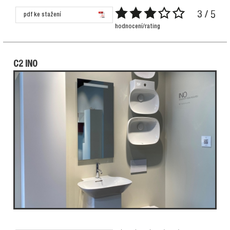
3 / 5
pdf ke stažení
hodnocení/rating
C2 INO