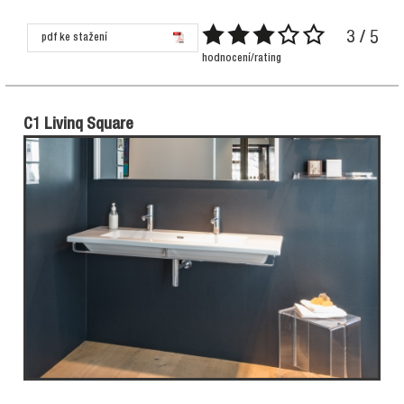
3 / 5
pdf ke stažení
hodnocení/rating
C1 Livinq Square