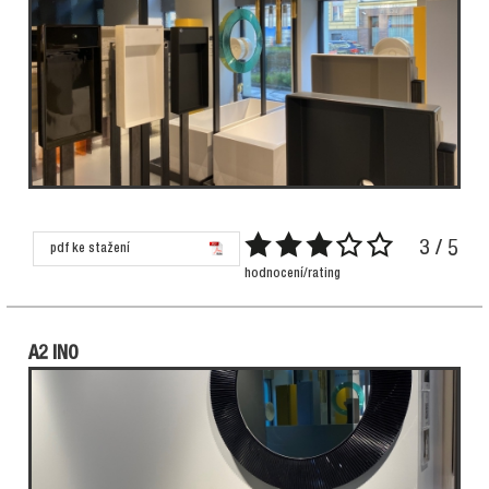
3 / 5
pdf ke stažení
hodnocení/rating
A2 INO