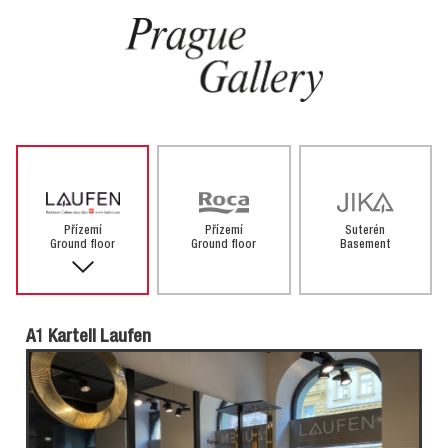
Přízemí
Přízemí
Suterén
Ground floor
Ground floor
Basement
A1 Kartell Laufen