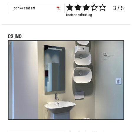
3 / 5
pdf ke stažení
hodnocení/rating
C2 INO