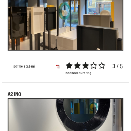
3 / 5
pdf ke stažení
hodnocení/rating
A2 INO