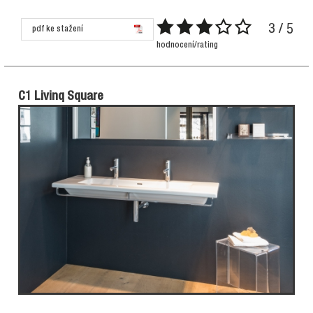
3 / 5
pdf ke stažení
hodnocení/rating
C1 Livinq Square