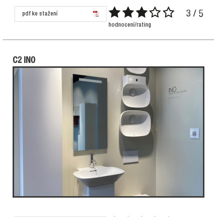
3 / 5
pdf ke stažení
hodnocení/rating
C2 INO