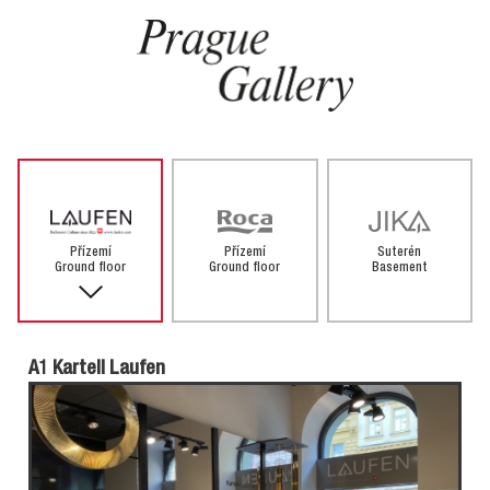
Přízemí
Přízemí
Suterén
Ground floor
Ground floor
Basement
A1 Kartell Laufen