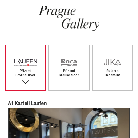
Přízemí
Přízemí
Suterén
Ground floor
Ground floor
Basement
A1 Kartell Laufen