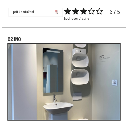
3 / 5
pdf ke stažení
hodnocení/rating
C2 INO