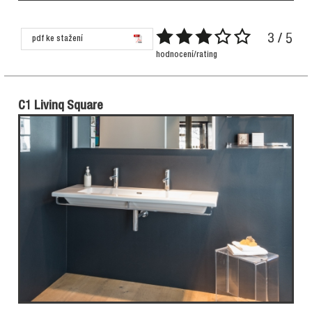
3 / 5
pdf ke stažení
hodnocení/rating
C1 Livinq Square