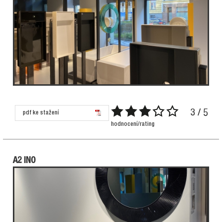
3 / 5
pdf ke stažení
hodnocení/rating
A2 INO