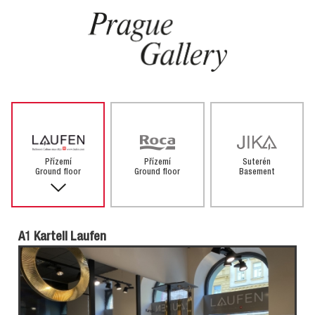
Přízemí
Přízemí
Suterén
Ground floor
Ground floor
Basement
A1 Kartell Laufen