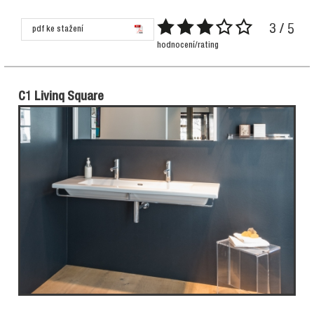
3 / 5
pdf ke stažení
hodnocení/rating
C1 Livinq Square