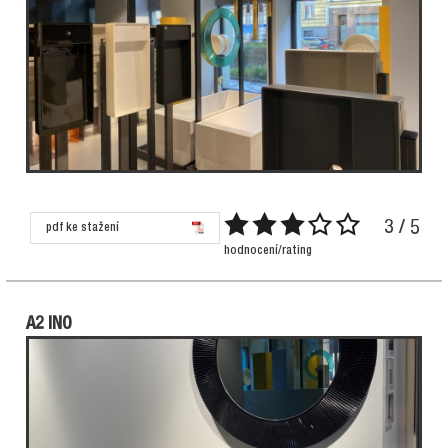
3 / 5
pdf ke stažení
hodnocení/rating
A2 INO