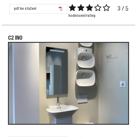
3 / 5
pdf ke stažení
hodnocení/rating
C2 INO