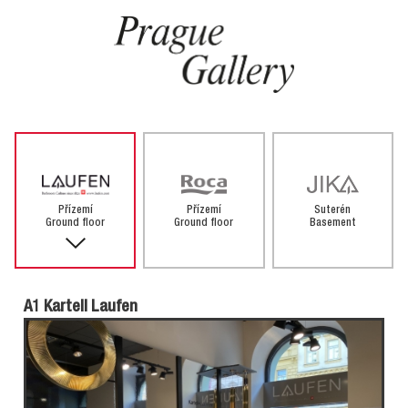
Přízemí
Přízemí
Suterén
Ground floor
Ground floor
Basement
A1 Kartell Laufen