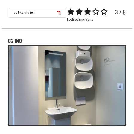
3 / 5
pdf ke stažení
hodnocení/rating
C2 INO