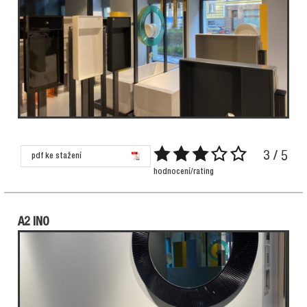
3 / 5
pdf ke stažení
hodnocení/rating
A2 INO