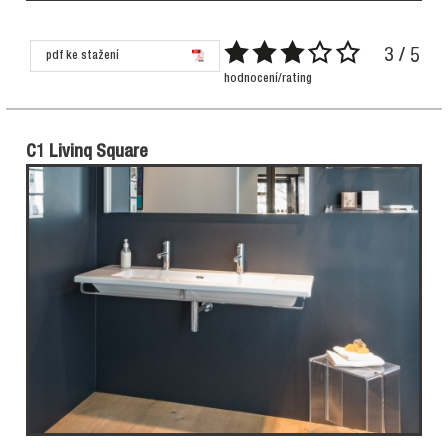
3 / 5
pdf ke stažení
hodnocení/rating
C1 Livinq Square