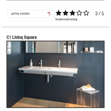
3 / 5
pdf ke stažení
hodnocení/rating
C1 Livinq Square