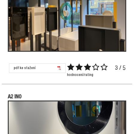
3 / 5
pdf ke stažení
hodnocení/rating
A2 INO