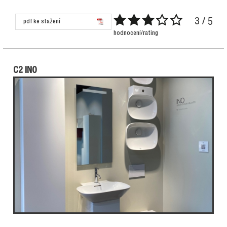
3 / 5
pdf ke stažení
hodnocení/rating
C2 INO