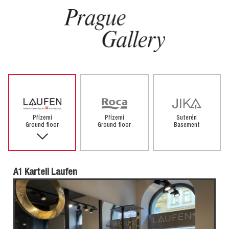
Přízemí
Přízemí
Suterén
Ground floor
Ground floor
Basement
A1 Kartell Laufen